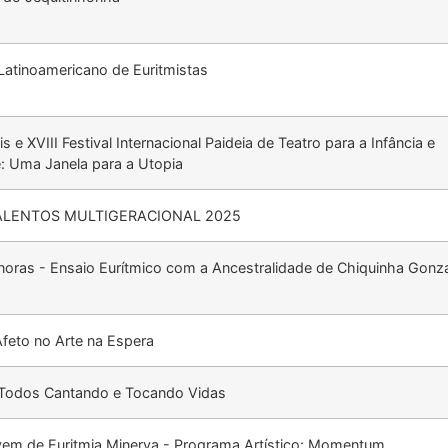
lo Latinoamericano de Euritmistas
eis e XVIII Festival Internacional Paideia de Teatro para a Infância e
: Uma Janela para a Utopia
ALENTOS MULTIGERACIONAL 2025
noras - Ensaio Eurítmico com a Ancestralidade de Chiquinha Gonz
Afeto no Arte na Espera
 Todos Cantando e Tocando Vidas
em de Euritmia Minerva - Programa Artístico: Momentum