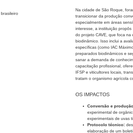
Na cidade de São Roque, foram
brasileiro
transicionar da produção conv
especialmente em áreas sensí
interesse, a instituição prop
do projeto CAVE, que foca na 
biodinâmico. Isso inclui a aval
específicas (como IAC Máximo
preparados biodinâmicos e seg
sanar a demanda de conhecimen
capacitação profissional, ofe
IFSP e viticultores locais, tra
tratam o organismo agrícola 
OS IMPACTOS
Conversão e produção
experimental de orgânic
experimentais de uvas ti
Protocolo técnico:
des
elaboração de um boletim