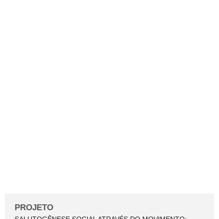
SALUTOGÊNESE SOCIAL
ATRAVÉS DO
MOVIMENTO:
ESPECIALIZAÇÃO EM
EURITMIA TERAPÊUTICA
BRASIL/SUIÇA/ESPANHA
PROJETO