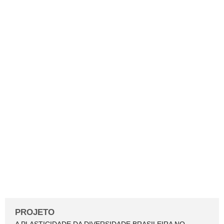
A PLASTICIDADE DA
DIVERSIDADE
BRASILEIRA NO
REGISTRO DO BRINCAR
LIVRE DE CRIANÇAS EM
ÁRVORES
PROJETO