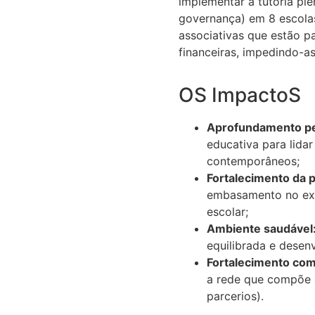
implementar a tutoria pl
governança) em 8 escolas
associativas que estão p
financeiras, impedindo-a
OS ImpactoS
Aprofundamento p
educativa para lida
contemporâneos;
Fortalecimento da p
embasamento no exe
escolar;
Ambiente saudável
equilibrada e desenv
Fortalecimento com
a rede que compõe a
parcerios).